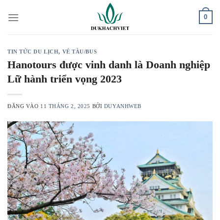
Bỏ
0
qua
nội
dung
TIN TỨC DU LỊCH
,
VÉ TÀU/BUS
Hanotours được vinh danh là Doanh nghiệp
Lữ hành triển vọng 2023
ĐĂNG VÀO
11 THÁNG 2, 2025
BỞI
DUYANHWEB